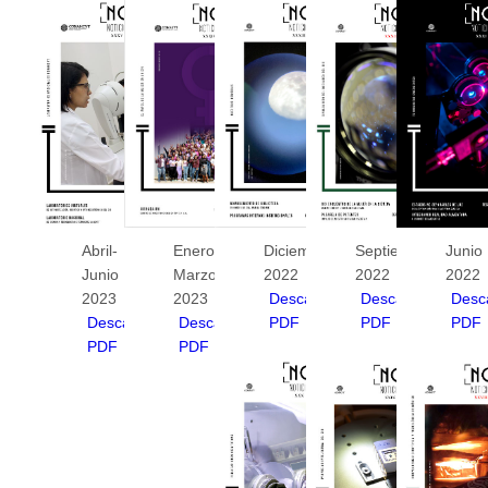
Abril-
Enero-
Diciembre
Septiembre
Junio
Junio
Marzo
2022
2022
2022
2023
2023
Descargar
Descargar
Desc
Descargar
Descargar
PDF
PDF
PDF
PDF
PDF