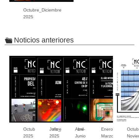
Octubre_Diciembre
2025
Noticios anteriores
Octubre_Diciembre
Julio_Septiembre
Abril-
Enero-
Octub
2025
2025
Junio
Marzo
Novie