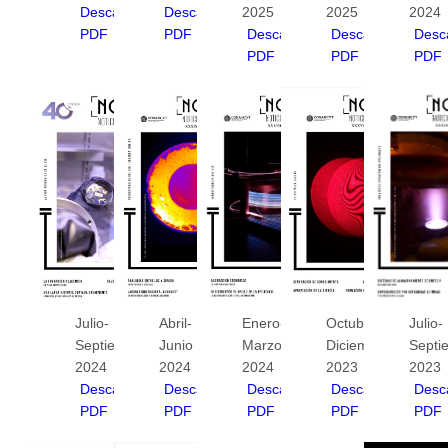
Descargar
Descargar
2025
2025
2024
PDF
PDF
Descargar
Descargar
Desc
PDF
PDF
PDF
Julio-
Abril-
Enero-
Octubre-
Julio-
Septiembre
Junio
Marzo
Diciembre
Septi
2024
2024
2024
2023
2023
Descargar
Descargar
Descargar
Descargar
Desc
PDF
PDF
PDF
PDF
PDF