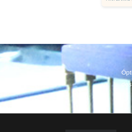
Ópt
des