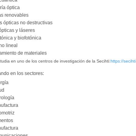
ría óptica
as renovables
 ópticas no destructivas
ópticas y láseres
ónica y biofotónica
no lineal
amiento de materiales
tudia en uno de los centros de investigación de la Secihti:
https://seciht
ndo en los sectores:
rgía
ud
rología
ufactura
omotriz
mentos
ufactura
unicaciones