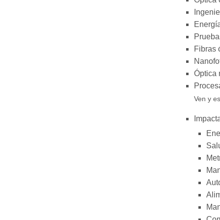
Ingenie
Energí
Pruebas
Fibras 
Nanofot
Óptica 
Proces
Ven y es
Impacta
Ene
Sal
Met
Man
Aut
Ali
Man
Com