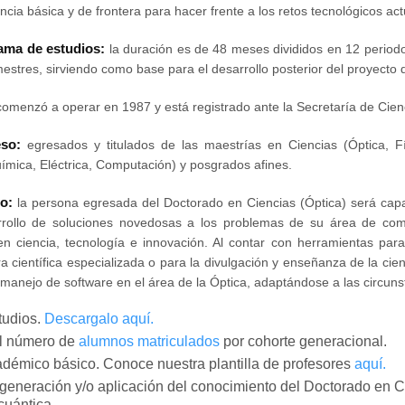
ncia básica y de frontera para hacer frente a los retos tecnológicos act
ama de estudios:
la duración es de 48 meses divididos en 12 periodo
estres, sirviendo como base para el desarrollo posterior del proyecto d
omenzó a operar en 1987 y está registrado ante la Secretaría de Cienc
eso:
egresados y titulados de las maestrías en Ciencias (Óptica, Fí
ímica, Eléctrica, Computación) y posgrados afines.
o:
la persona egresada del Doctorado en Ciencias (Óptica) será capa
arrollo de soluciones novedosas a los problemas de su área de co
en ciencia, tecnología e innovación. Al contar con herramientas para
ura científica especializada o para la divulgación y enseñanza de la cie
manejo de software en el área de la Óptica, adaptándose a las circuns
tudios.
Descargalo aquí.
el número de
alumnos matriculados
por cohorte generacional.
démico básico. Conoce nuestra plantilla de profesores
aquí.
 generación y/o aplicación del conocimiento del Doctorado en C
cuántica