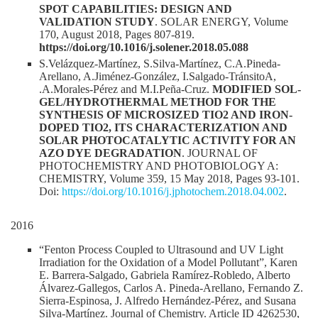
SPOT CAPABILITIES: DESIGN AND
VALIDATION STUDY
. SOLAR ENERGY, Volume
170, August 2018, Pages 807-819.
https://doi.org/10.1016/j.solener.2018.05.088
S.Velázquez-Martínez, S.Silva-Martínez, C.A.Pineda-
Arellano, A.Jiménez-González, I.Salgado-TránsitoA,
.A.Morales-Pérez and M.I.Peña-Cruz.
MODIFIED SOL-
GEL/HYDROTHERMAL METHOD FOR THE
SYNTHESIS OF MICROSIZED TIO2 AND IRON-
DOPED TIO2, ITS CHARACTERIZATION AND
SOLAR PHOTOCATALYTIC ACTIVITY FOR AN
AZO DYE DEGRADATION
. JOURNAL OF
PHOTOCHEMISTRY AND PHOTOBIOLOGY A:
CHEMISTRY, Volume 359, 15 May 2018, Pages 93-101.
Doi:
https://doi.org/10.1016/j.jphotochem.2018.04.002
.
2016
“Fenton Process Coupled to Ultrasound and UV Light
Irradiation for the Oxidation of a Model Pollutant”, Karen
E. Barrera-Salgado, Gabriela Ramírez-Robledo, Alberto
Álvarez-Gallegos, Carlos A. Pineda-Arellano, Fernando Z.
Sierra-Espinosa, J. Alfredo Hernández-Pérez, and Susana
Silva-Martínez. Journal of Chemistry. Article ID 4262530,