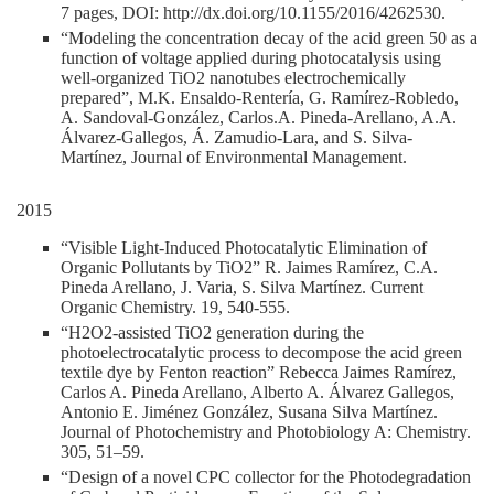
7 pages, DOI: http://dx.doi.org/10.1155/2016/4262530.
“Modeling the concentration decay of the acid green 50 as a
function of voltage applied during photocatalysis using
well-organized TiO2 nanotubes electrochemically
prepared”, M.K. Ensaldo-Rentería, G. Ramírez-Robledo,
A. Sandoval-González, Carlos.A. Pineda-Arellano, A.A.
Álvarez-Gallegos, Á. Zamudio-Lara, and S. Silva-
Martínez, Journal of Environmental Management.
2015
“Visible Light-Induced Photocatalytic Elimination of
Organic Pollutants by TiO2” R. Jaimes Ramírez, C.A.
Pineda Arellano, J. Varia, S. Silva Martínez. Current
Organic Chemistry. 19, 540-555.
“H2O2-assisted TiO2 generation during the
photoelectrocatalytic process to decompose the acid green
textile dye by Fenton reaction” Rebecca Jaimes Ramírez,
Carlos A. Pineda Arellano, Alberto A. Álvarez Gallegos,
Antonio E. Jiménez González, Susana Silva Martínez.
Journal of Photochemistry and Photobiology A: Chemistry.
305, 51–59.
“Design of a novel CPC collector for the Photodegradation