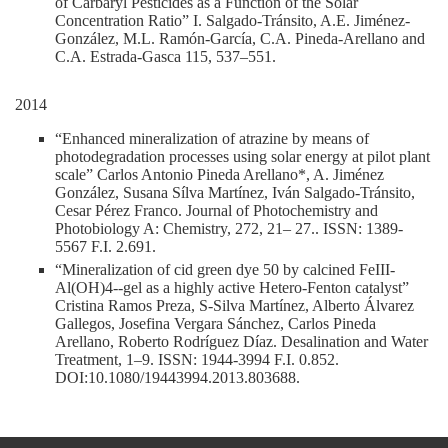
of Carbaryl Pesticides as a Function of the Solar
Concentration Ratio” I. Salgado-Tránsito, A.E. Jiménez-
González, M.L. Ramón-García, C.A. Pineda-Arellano and
C.A. Estrada-Gasca 115, 537–551.
2014
“Enhanced mineralization of atrazine by means of
photodegradation processes using solar energy at pilot plant
scale” Carlos Antonio Pineda Arellano*, A. Jiménez
González, Susana Sílva Martínez, Iván Salgado-Tránsito,
Cesar Pérez Franco. Journal of Photochemistry and
Photobiology A: Chemistry, 272, 21– 27.. ISSN: 1389-
5567 F.I. 2.691.
“Mineralization of cid green dye 50 by calcined FeIII-
Al(OH)4--gel as a highly active Hetero-Fenton catalyst”
Cristina Ramos Preza, S-Silva Martínez, Alberto Álvarez
Gallegos, Josefina Vergara Sánchez, Carlos Pineda
Arellano, Roberto Rodríguez Díaz. Desalination and Water
Treatment, 1–9. ISSN: 1944-3994 F.I. 0.852.
DOI:10.1080/19443994.2013.803688.