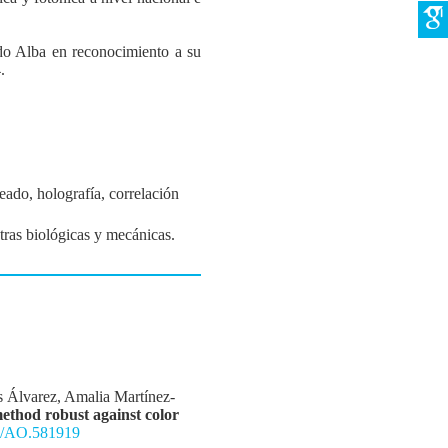
do Alba en reconocimiento a su
.
eado, holografía, correlación
tras biológicas y mecánicas.
s Álvarez, Amalia Martínez-
method robust against color
64/AO.581919