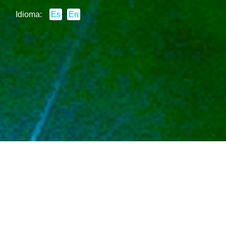
Idioma:
Es
En