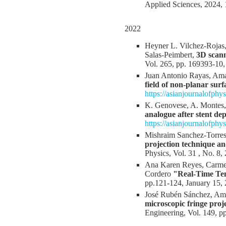
Applied Sciences, 2024,
2022
Heyner L. Vilchez-Rojas,
Salas-Peimbert,
3D scanni
Vol. 265, pp. 169393-10,
Juan Antonio Rayas, Ama
field of non-planar sur
https://asianjournalofph
K. Genovese, A. Montes,
analogue after stent de
https://asianjournalofphy
Mishraim Sanchez-Torres
projection technique and
Physics, Vol. 31 , No. 8,
Ana Karen Reyes, Carmen
Cordero
"Real-Time Tem
pp.121-124, January 15
José Rubén Sánchez, Ama
microscopic fringe proj
Engineering, Vol. 149, p