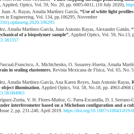
, Applied, Optics, Vol. 59, No. 20, pp. 6005-6011, (10 July 2020),
htt
 Juan. A. Rayas, Amalia Martínez García,
“Use of white light profiles
sers in Engineering, Vol. 134, pp.106295, November
.1016/j.optlaseng.2020.106295
, Amalia Martínez-García, Juan Antonio Rayas, Alexander Gaitán,
“
echanical of a biopolymer sample”
, Applied Optics, Vol. 59, No.13
/AO.383357
 Pascual-Francisco, A. Michtchenko, O. Susarrey-Huerta, Amalia Martí
rain in sealing elastomers
, Revista Mexicana de Física, Vol. 65, No. 
z, Amalia Martínez-García, Ana Karen Reyes, Juan Antonio Rayas,
R
object illumination
, Applied Optics, Vol. 58, No.18, pp. 4963-4968 
/AO.58.004963
íguez-Zurita, V. H. Flores-Muñoz, G. Parra-Escamilla, D. I. Serrano-Ga
r interferometer based on a Michelson configuration and a cube
Issue 2, pp. 231-240, April 2019.
https://doi.org/10.1007/s10043-019-