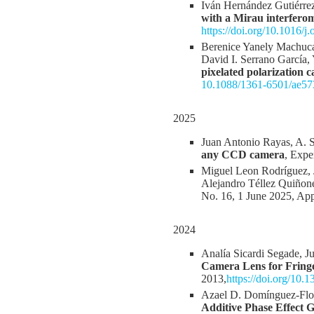
Iván Hernández Gutiérre
with a Mirau interferom
https://doi.org/10.1016/
Berenice Yanely Machuca 
David I. Serrano García,
pixelated polarization 
10.1088/1361-6501/ae57
2025
Juan Antonio Rayas, A. 
any CCD camera
, Expe
Miguel Leon Rodríguez, 
Alejandro Téllez Quiño
No. 16, 1 June 2025, Ap
2024
Analía Sicardi Segade, J
Camera Lens for Fringe
2013,
https://doi.org/1
Azael D. Domínguez-Flor
Additive Phase Effect 