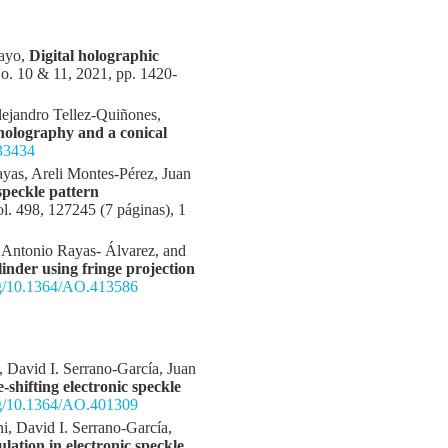
Mayo,
Digital holographic
No. 10 & 11, 2021, pp. 1420-
ejandro Tellez-Quiñones,
 holography and a conical
433434
yas, Areli Montes-Pérez, Juan
speckle pattern
l. 498, 127245 (7 páginas), 1
n Antonio Rayas- Álvarez, and
inder using fringe projection
org/10.1364/AO.413586
 David I. Serrano-García, Juan
shifting electronic speckle
org/10.1364/AO.401309
, David I. Serrano-García,
ation in electronic speckle