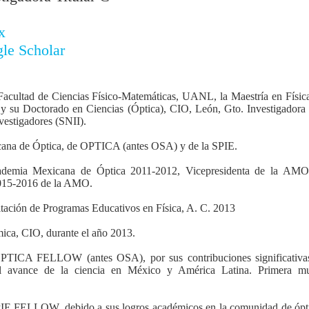
x
le Scholar
a Facultad de Ciencias Físico-Matemáticas, UANL, la Maestría en Físic
 su Doctorado en Ciencias (Óptica), CIO, León, Gto. Investigadora 
vestigadores (SNII).
ana de Óptica, de OPTICA (antes OSA) y de la SPIE.
Academia Mexicana de Óptica 2011-2012, Vicepresidenta de la AMO
2015-2016 de la AMO.
ación de Programas Educativos en Física, A. C. 2013
ica, CIO, durante el año 2013.
ICA FELLOW (antes OSA), por sus contribuciones significativas 
el avance de la ciencia en México y América Latina. Primera mu
 FELLOW, debido a sus logros académicos en la comunidad de óptica