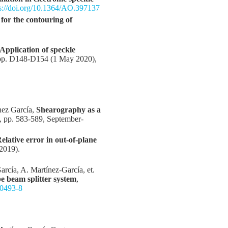
ps://doi.org/10.1364/AO.397137
 for the contouring of
Application of speckle
, pp. D148-D154 (1 May 2020),
nez García,
Shearography as a
5, pp. 583-589, September-
elative error in out-of-plane
(2019).
rcía, A. Martínez-García, et.
 beam splitter system
,
00493-8