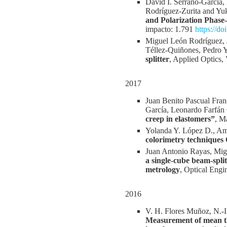
David I. Serrano-García,
Rodríguez-Zurita and Yuk
and Polarization Phase
impacto: 1.791
https://d
Miguel León Rodríguez, 
Téllez-Quiñones, Pedro 
splitter
, Applied Optics,
2017
Juan Benito Pascual Fra
García, Leonardo Farfán
creep in elastomers”
, M
Yolanda Y. López D., Am
colorimetry techniques
Juan Antonio Rayas, Mig
a single-cube beam-split
metrology
, Optical Engi
2016
V. H. Flores Muñoz, N.-I
Measurement of mean thi