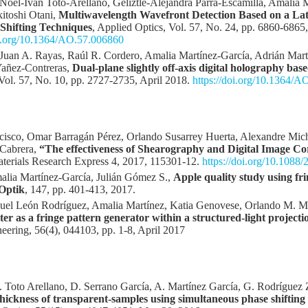
 Noel-Iván Toto-Arellano, Geliztle-Alejandra Parra-Escamilla, Amalia
itoshi Otani,
Multiwavelength Wavefront Detection Based on a Lat
-Shifting Techniques
, Applied Optics, Vol. 57, No. 24, pp. 6860-6865
oi.org/10.1364/AO.57.006860
Juan A. Rayas, Raúl R. Cordero, Amalia Martínez-García, Adrián Mart
Yañez-Contreras,
Dual-plane slightly off-axis digital holography bas
 Vol. 57, No. 10, pp. 2727-2735, April 2018.
https://doi.org/10.1364/
ncisco, Omar Barragán Pérez, Orlando Susarrey Huerta, Alexandre Mic
 Cabrera,
“The effectiveness of Shearography and Digital Image Corr
aterials Research Express 4, 2017, 115301-12.
https://doi.org/10.1088
alia Martínez-García, Julián Gómez S.,
Apple quality study using fr
 Optik
, 147, pp. 401-413, 2017.
uel León Rodríguez, Amalia Martínez, Katia Genovese, Orlando M. M
ter as a fringe pattern generator within a structured-light projecti
neering, 56(4), 044103, pp. 1-8, April 2017
. Toto Arellano, D. Serrano García, A. Martínez García, G. Rodríguez 
ckness of transparent-samples using simultaneous phase shifting 