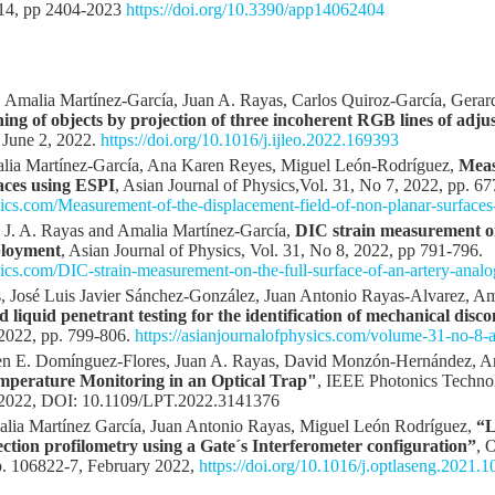
 14, pp 2404-2023
https://doi.org/10.3390/app14062404
 Amalia Martínez-García, Juan A. Rayas, Carlos Quiroz-García, Gerardo
ng of objects by projection of three incoherent RGB lines of adjus
 June 2, 2022.
https://doi.org/10.1016/j.ijleo.2022.169393
lia Martínez-García, Ana Karen Reyes, Miguel León-Rodríguez,
Meas
faces using ESPI
, Asian Journal of Physics,Vol. 31, No 7, 2022, pp. 67
ysics.com/Measurement-of-the-displacement-field-of-non-planar-surface
 J. A. Rayas and Amalia Martínez-García,
DIC strain measurement on 
ployment
, Asian Journal of Physics, Vol. 31, No 8, 2022, pp 791-796.
sics.com/DIC-strain-measurement-on-the-full-surface-of-an-artery-analo
, José Luis Javier Sánchez-González, Juan Antonio Rayas-Alvarez, Am
 liquid penetrant testing for the identification of mechanical disco
 2022, pp. 799-806.
https://asianjournalofphysics.com/volume-31-no-8-
 E. Domínguez-Flores, Juan A. Rayas, David Monzón-Hernández, Ama
perature Monitoring in an Optical Trap"
, IEEE Photonics Technolo
, 2022, DOI: 10.1109/LPT.2022.3141376
lia Martínez García, Juan Antonio Rayas, Miguel León Rodríguez,
“L
ection profilometry using a Gate´s Interferometer configuration”
, 
p. 106822-7, February 2022,
https://doi.org/10.1016/j.optlaseng.2021.