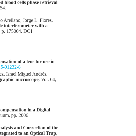
d blood cells phase retrieval
54.
 Arellano, Jorge L. Flores,
e interferometer with a
, p. 175004. DOI
sation of a lens for use in
025-01232-8
z, Israel Miguel Andrés,
ographic microscope
, Vol. 64,
mpensation in a Digital
inuum, pp. 2006-
alysis and Correction of the
egrated to an Optical Trap
,