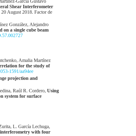
 Martínez-García Gustavo
eral Shear Interferometer
, 20 August 2018. Factor de
ínez González, Alejandro
ed on a single cube beam
AO.57.002727
htchenko, Amalia Martínez
elation for the study of
/2053-1591/aa94ee
inge projection and
edina, Raúl R. Cordero,
Using
on system for surface
Zurita, L. García Lechuga,
interferometry with four