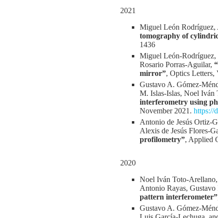
2021
Miguel León Rodríguez, 
tomography of cylindric
1436
Miguel León-Rodríguez, 
Rosario Porras-Aguilar,
“
mirror”
, Optics Letters,
Gustavo A. Gómez-Méndez
M. Islas-Islas, Noel Iván
interferometry using ph
November 2021.
https:/
Antonio de Jesús Ortiz-G
Alexis de Jesús Flores-G
profilometry”
, Applied 
2020
Noel Iván Toto-Arellano,
Antonio Rayas, Gustavo 
pattern interferometer”
Gustavo A. Gómez-Méndez
Luis García-Lechuga, an