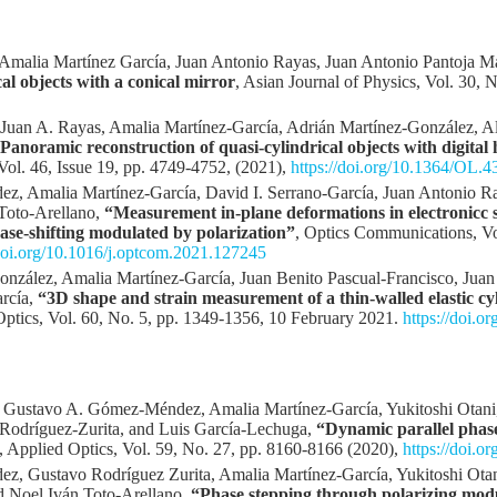
Amalia Martínez García, Juan Antonio Rayas, Juan Antonio Pantoja 
al objects with a conical mirror
, Asian Journal of Physics, Vol. 30, 
Juan A. Rayas, Amalia Martínez-García, Adrián Martínez-González, Al
Panoramic reconstruction of quasi-cylindrical objects with digital
 Vol. 46, Issue 19, pp. 4749-4752, (2021),
https://doi.org/10.1364/OL.
, Amalia Martínez-García, David I. Serrano-García, Juan Antonio Ra
 Toto-Arellano,
“Measurement in-plane deformations in electronicc 
ase-shifting modulated by polarization”
, Optics Communications, Vo
/doi.org/10.1016/j.optcom.2021.127245
onzález, Amalia Martínez-García, Juan Benito Pascual-Francisco, Jua
arcía,
“3D shape and strain measurement of a thin-walled elastic cyl
Optics, Vol. 60, No. 5, pp. 1349-1356, 10 February 2021.
https://doi.
 Gustavo A. Gómez-Méndez, Amalia Martínez-García, Yukitoshi Otani,
Rodríguez-Zurita, and Luis García-Lechuga,
“Dynamic parallel phase-
, Applied Optics, Vol. 59, No. 27, pp. 8160-8166 (2020),
https://doi.
, Gustavo Rodríguez Zurita, Amalia Martínez-García, Yukitoshi Otani
d Noel Iván Toto-Arellano,
“Phase stepping through polarizing modul