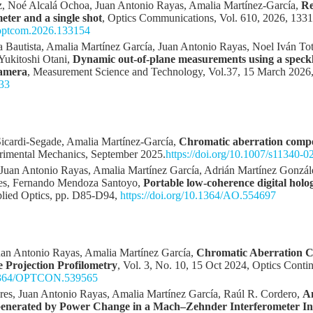
z, Noé Alcalá Ochoa, Juan Antonio Rayas, Amalia Martínez-García,
Re
eter and a single shot
, Optics Communications, Vol. 610, 2026, 1331
j.optcom.2026.133154
Bautista, Amalia Martínez García, Juan Antonio Rayas, Noel Iván Toto
 Yukitoshi Otani,
Dynamic out-of-plane measurements using a speckl
camera
, Measurement Science and Technology, Vol.37, 15 March 2026
33
Sicardi-Segade, Amalia Martínez-García,
Chromatic aberration compen
rimental Mechanics, September 2025.
https://doi.org/10.1007/s11340-
Juan Antonio Rayas, Amalia Martínez García, Adrián Martínez Gonzále
nes, Fernando Mendoza Santoyo,
Portable low-coherence digital hol
plied Optics, pp. D85-D94,
https://doi.org/10.1364/AO.554697
uan Antonio Rayas, Amalia Martínez García,
Chromatic Aberration Co
 Projection Profilometry
, Vol. 3, No. 10, 15 Oct 2024, Optics Cont
0.1364/OPTCON.539565
es, Juan Antonio Rayas, Amalia Martínez García, Raúl R. Cordero,
An
Generated by Power Change in a Mach–Zehnder Interferometer Int