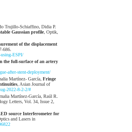
 Trujillo-Schiaffino, Didia P.
table Gaussian profile
, Optik,
urement of the displacement
7-686.
s-using-ESPI/
the full-surface of an artery
gue-after-stent-deployment/
alia Martínez- García,
Fringe
ntinuities
, Asian Journal of
aug-2022-8-2-2/#
lia Martínez-García, Raúl R.
gy Letters, Vol. 34, Issue 2,
ED source Interferometer for
Optics and Lasers in
106822