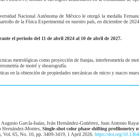
Universidad Nacional Autónoma de México le otorgó la medalla Fernan
sarrollo de la Física Experimental en nuestro país, en diciembre de 2024
nte el periodo del 11 de abril 2024 al 10 de abril de 2027.
écnicas metrológicas como proyección de franjas, interferometría de mot
ferometría de moiré y shearografía.
pticas en la obtención de propiedades mecánicas de micro y macro mues
Augusto García-Isaías, Iván Hernández-Gutiérrez, Juan Antonio Raya
ro Hernández-Montes,
Single-shot color phase shifting profilometry 
s, Vol. 65, No. 10, pp. 3409-3419, 1 April 2026.
https://doi.org/10.13